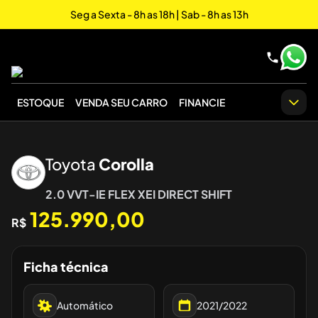
Seg a Sexta - 8h as 18h | Sab - 8h as 13h
ESTOQUE
VENDA SEU CARRO
FINANCIE
‹
›
Toyota
Corolla
2.0 VVT-IE FLEX XEI DIRECT SHIFT
125.990,00
R$
Ficha técnica
Automático
2021/2022