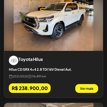
Toyota
Hilux
Hilux CD SRX 4x4 2.8 TDI 16V Diesel Aut.
2021
/
2022
116.891 km
R$ 238.900,00
Ver mais