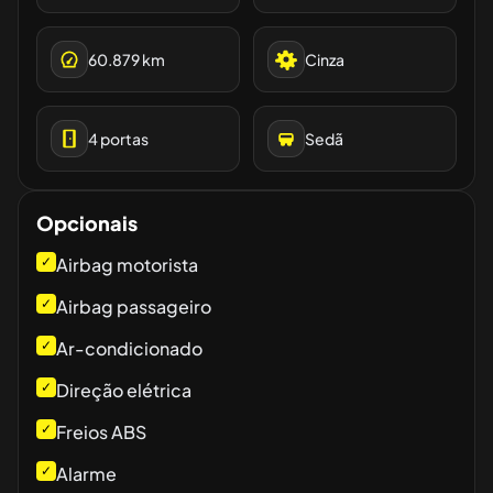
60.879
km
Cinza
4
portas
Sedã
Opcionais
✓
Airbag motorista
✓
Airbag passageiro
✓
Ar-condicionado
✓
Direção elétrica
✓
Freios ABS
✓
Alarme