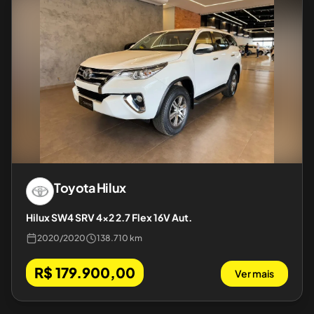
Toyota
Hilux
Hilux SW4 SRV 4x2 2.7 Flex 16V Aut.
2020
/
2020
138.710 km
R$ 179.900,00
Ver mais