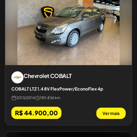
Chevrolet
COBALT
COBALT LTZ 1.4 8V FlexPower/EconoFlex 4p
2013
/
2014
185.836 km
R$ 44.900,00
Ver mais