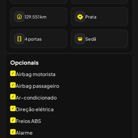
129.551
km
Prata
4
portas
Sedã
Opcionais
✓
Airbag motorista
✓
Airbag passageiro
✓
Ar-condicionado
✓
Direção elétrica
✓
Freios ABS
✓
Alarme