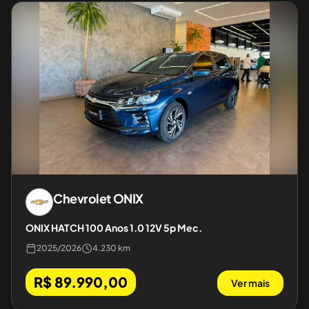
Chevrolet
ONIX
ONIX HATCH 100 Anos 1.0 12V 5p Mec.
2025
/
2026
4.230 km
R$ 89.990,00
Ver mais