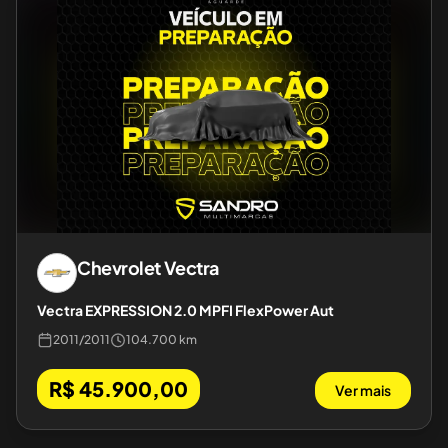
Chevrolet
Vectra
Vectra EXPRESSION 2.0 MPFI FlexPower Aut
2011
/
2011
104.700 km
R$ 45.900,00
Ver mais