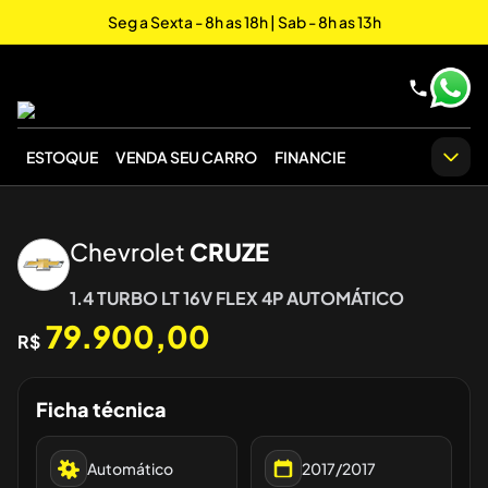
Seg a Sexta - 8h as 18h | Sab - 8h as 13h
ESTOQUE
VENDA SEU CARRO
FINANCIE
‹
›
Chevrolet
CRUZE
1.4 TURBO LT 16V FLEX 4P AUTOMÁTICO
79.900,00
R$
Ficha técnica
Automático
2017/2017