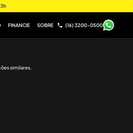
13h
O
FINANCIE
SOBRE
(16) 3200-0500
ões similares.