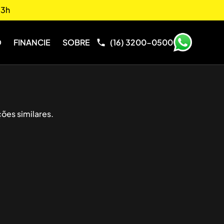
13h
O
FINANCIE
SOBRE
(16) 3200-0500
ões similares.