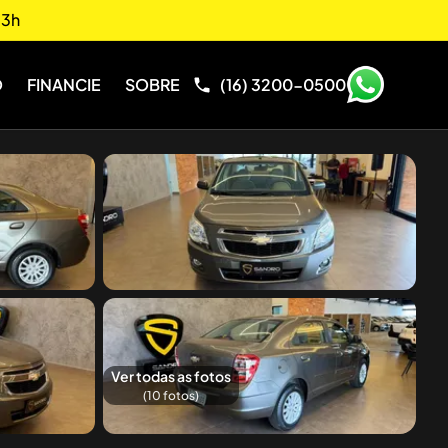
13h
O
FINANCIE
SOBRE
(16) 3200-0500
Ver todas as fotos
(
10
fotos)