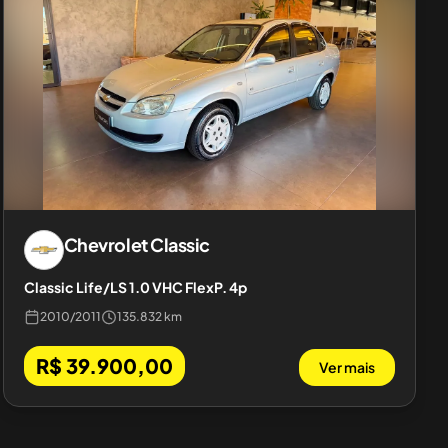
Chevrolet
Classic
Classic Life/LS 1.0 VHC FlexP. 4p
2010
/
2011
135.832 km
R$ 39.900,00
Ver mais