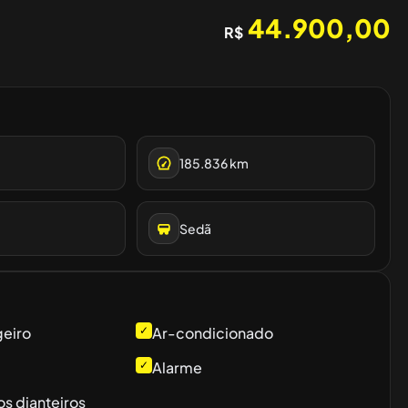
44.900,00
R$
185.836
km
Sedã
geiro
✓
Ar-condicionado
✓
Alarme
os dianteiros