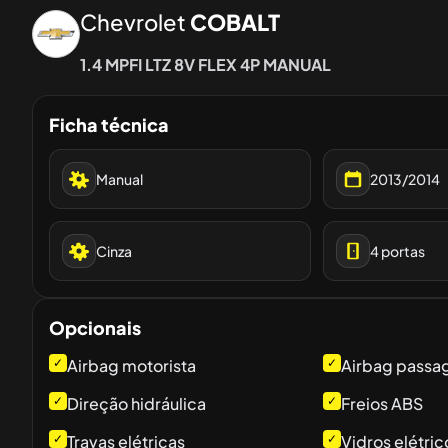
Chevrolet
COBALT
1.4 MPFI LTZ 8V FLEX 4P MANUAL
Ficha técnica
Manual
2013/2014
Cinza
4
portas
Opcionais
✓
Airbag motorista
✓
Airbag passa
✓
Direção hidráulica
✓
Freios ABS
✓
Travas elétricas
✓
Vidros elétric