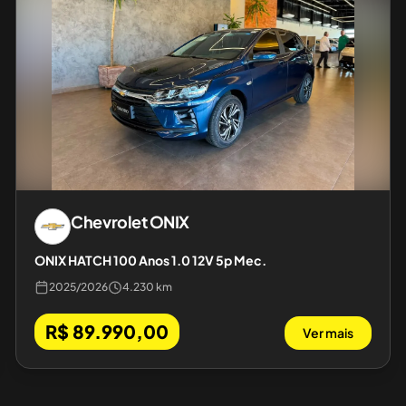
Chevrolet
ONIX
ONIX HATCH 100 Anos 1.0 12V 5p Mec.
2025
/
2026
4.230 km
R$ 89.990,00
Ver mais