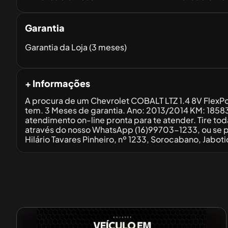
Garantia
Garantia da Loja (3 meses)
+ Informações
A procura de um Chevrolet COBALT LTZ 1.4 8V FlexP
tem. 3 Meses de garantia. Ano: 2013/2014 KM: 185
atendimento on-line pronta para te atender. Tire t
através do nosso WhatsApp (16)99703-1233, ou se pre
Hilário Tavares Pinheiro, nº 1233, Sorocabano, Jabot