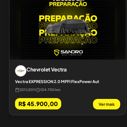
Chevrolet
Vectra
Vectra EXPRESSION 2.0 MPFI FlexPower Aut
2011
/
2011
104.700 km
R$ 45.900,00
Ver mais