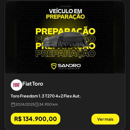
Fiat
Toro
Toro Freedom 1.3 T270 4x2 Flex Aut.
2024
/
2025
34.900 km
R$ 134.900,00
Ver mais