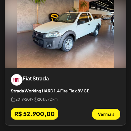
Fiat
Strada
Strada Working HARD 1.4 Fire Flex 8V CE
2019
/
2019
201.872 km
R$ 52.900,00
Ver mais