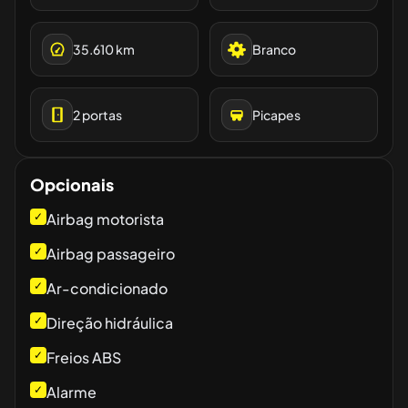
35.610
km
Branco
2
portas
Picapes
Opcionais
✓
Airbag motorista
✓
Airbag passageiro
✓
Ar-condicionado
✓
Direção hidráulica
✓
Freios ABS
✓
Alarme