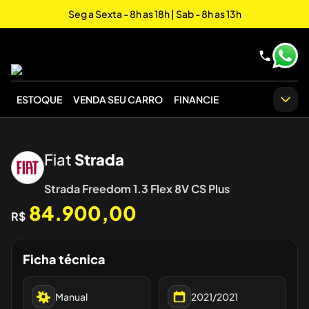
Seg a Sexta - 8h as 18h | Sab - 8h as 13h
ESTOQUE
VENDA SEU CARRO
FINANCIE
‹
›
Fiat
Strada
Strada Freedom 1.3 Flex 8V CS Plus
84.900,00
R$
Ficha técnica
Manual
2021/2021